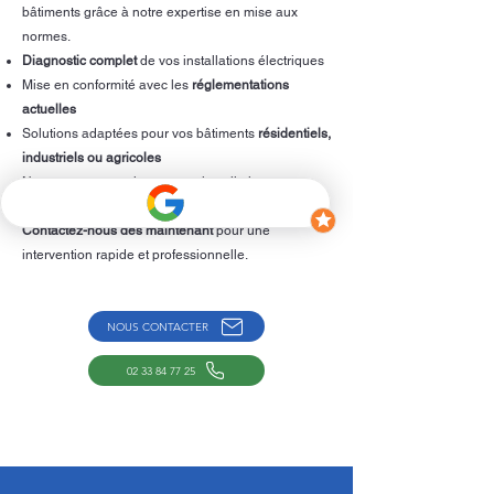
bâtiments grâce à notre expertise en mise aux
normes.
Diagnostic complet
de vos installations électriques
Mise en conformité avec les
réglementations
actuelles
Solutions adaptées pour vos bâtiments
résidentiels,
industriels ou agricoles
Ne prenez aucun risque : une installation aux
normes protège vos biens et vos occupants.
Contactez-nous dès maintenant
pour une
intervention rapide et professionnelle.
NOUS CONTACTER
02 33 84 77 25