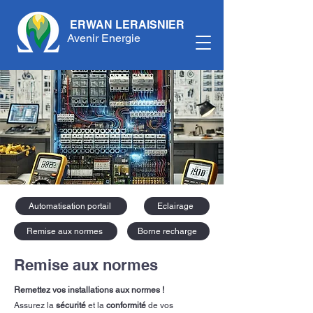
ERWAN LERAISNIER
Avenir Energie
Automatisation portail
Eclairage
Remise aux normes
Borne recharge
Remise aux normes
Remettez vos installations aux normes !
Assurez la
sécurité
et la
conformité
de vos