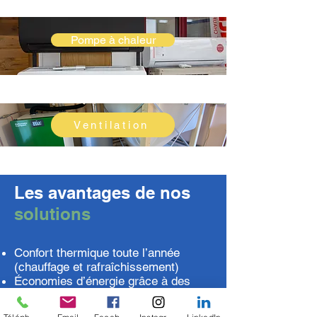
Pompe à chaleur
Ventilation
Les avantages de nos
solutions
Confort thermique toute l’année
(chauffage et rafraîchissement)
Économies d’énergie grâce à des
équipements performants
Air intérieur plus sain (filtration,