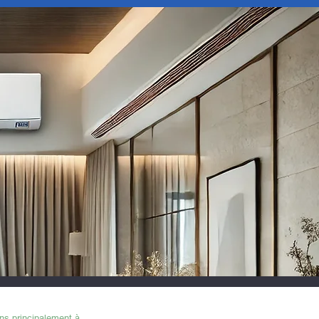
ERVENTION
ns principalement à
L’Aigle (61) et aux