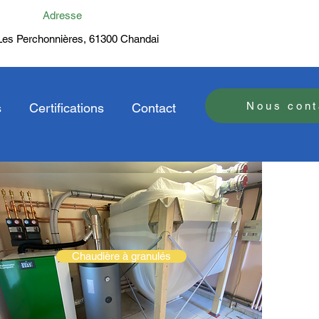
Adresse
Les Perchonnières, 61300 Chandai
Nous cont
s
Certifications
Contact
Chaudière à granulés
Chaudière à granulés