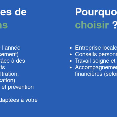
es de
Pourquo
ns
choisir
 l’année
​Entreprise local
ssement)
Conseils person
râce à des
Travail soigné e
ts
Accompagnement
ltration,
financières (selon
cation)
 et prévention
daptées à votre