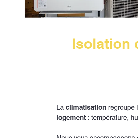
Isolation
climatisation
La
regroupe 
logement
: température, humi
Nous vous accompagnons 