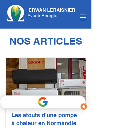
ERWAN LERAISNIER
Avenir Energie
NOS ARTICLES
Les atouts d'une pompe
à chaleur en Normandie