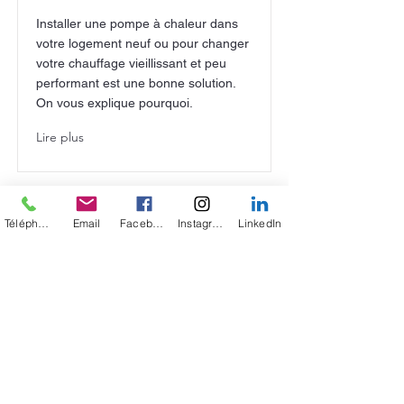
Installer une pompe à chaleur dans
votre logement neuf ou pour changer
votre chauffage vieillissant et peu
performant est une bonne solution.
On vous explique pourquoi.
Lire plus
Téléphone
Email
Facebook
Instagram
LinkedIn
NOS ACTIVITES
ZONE D'INTERVENTION
Nous intervenons principalement à
L’Aigle (61) et aux alentours,
dans l’Orne, ainsi qu’à Rugles dans l’Eure (27) et en Sarthe (72)
proche d'Alençon et dans le Calvados,
pour vos projets de
rénovation énergétique, chauffage et production d’énergie
renouvelable.
Erwan LERAISNIER
- ZA, Les Perchonnières, 61300